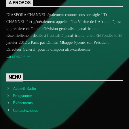
A PROPOS
DIASPORA CHANNEL également connue sous son sigle ´´D
CHANNEL’´ et généralement appelée ´´La Vitrine de l’Afrique ´’, est
la première chaîne de télévision généraliste panafricaine.
Essentiellement dédiée à l’actualité panafricaine, elle a été fondée le 28
janvier 2012 à Paris par Dimitri Mbappé Njomé, son Président
Directeur Général, pour la diaspora afro-caribéenne.
En savoir +
MENU
Accueil Radio
Programme
Événements
Contactez-nous