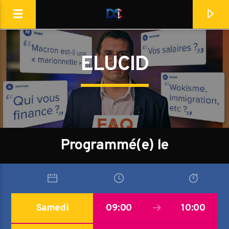
[Il n'y a pas de stations de radio dans la base de données]
ELUCID
Programmé(e) le
Samedi
09:00
10:00