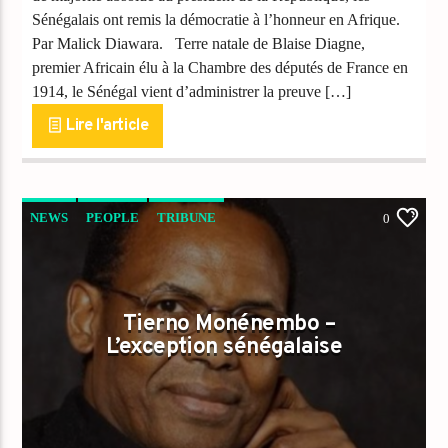
Sénégalais ont remis la démocratie à l’honneur en Afrique.
Par Malick Diawara. Terre natale de Blaise Diagne,
premier Africain élu à la Chambre des députés de France en
1914, le Sénégal vient d’administrer la preuve […]
Lire l'article
NEWS
PEOPLE
TRIBUNE
0
Tierno Monénembo –
L’exception sénégalaise