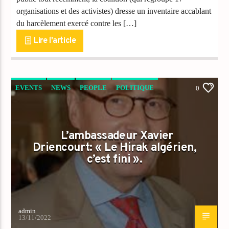
organisations et des activistes) dresse un inventaire accablant
du harcèlement exercé contre les […]
Lire l'article
EVENTS
NEWS
PEOPLE
POLITIQUE
0
L’ambassadeur Xavier
Driencourt: « Le Hirak algérien,
c’est fini ».
admin
13/11/2022