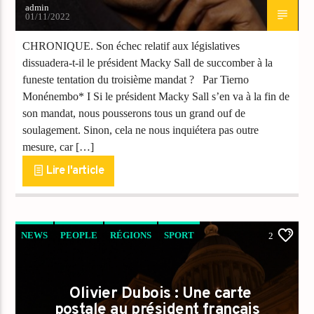
admin
01/11/2022
CHRONIQUE. Son échec relatif aux législatives
dissuadera-t-il le président Macky Sall de succomber à la
funeste tentation du troisième mandat ? Par Tierno
Monénembo* I Si le président Macky Sall s’en va à la fin de
son mandat, nous pousserons tous un grand ouf de
soulagement. Sinon, cela ne nous inquiétera pas outre
mesure, car […]
Lire l'article
NEWS
PEOPLE
RÉGIONS
SPORT
2
Olivier Dubois : Une carte
postale au président français