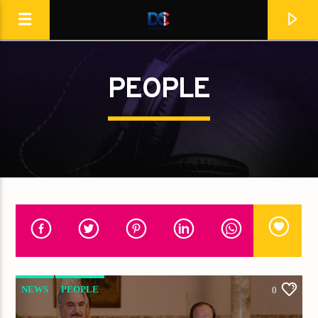
[Il n'y a pas de stations de radio dans la base de données]
PEOPLE
NEWS
PEOPLE
0