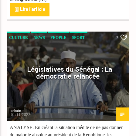
Lire l'article
CULTURE
NEWS
PEOPLE
SPORT
2
Législatives du Sénégal : La
démocratie relancée
admin
01/11/2022
ANALYSE. En créant la situation inédite de ne pas donner
de majorité absolue au président de la République, les