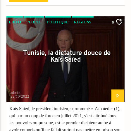
ÉDITO
PEOPLE
POLITIQUE
RÉGIONS
0
Tunisie, la dictature douce de
Kaïs Saïed
admin
22/10/2022
Kaïs Saïed, le président tunisien, surnommé « Zabaïed » (1),
qui par un coup de force en juillet 2021, s’est attribué tous
les pouvoirs ou presque, est le premier dictateur arabe à
avoir compris qu’il ne fallait surtout pas mettre en prison son