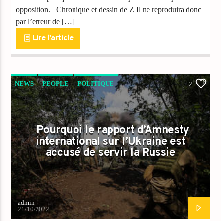
opposition. Chronique et dessin de Z Il ne reproduira donc
par l’erreur de […]
Lire l'article
NEWS
PEOPLE
POLITIQUE
2
VIDEO STORIES
Pourquoi le rapport d’Amnesty
international sur l’Ukraine est
accusé de servir la Russie
admin
21/10/2022