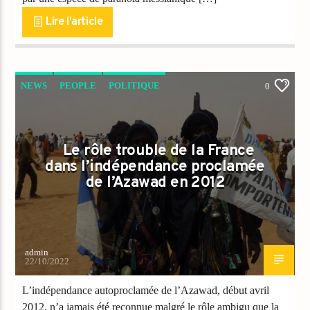
Lire l'article
NEWS
PEOPLE
POLITIQUE
0
Le rôle trouble de la France
dans l’indépendance proclamée
de l’Azawad en 2012
admin
22/10/2022
L’indépendance autoproclamée de l’Azawad, début avril
2012, n’a jamais été reconnue malgré le rôle ambigu que la