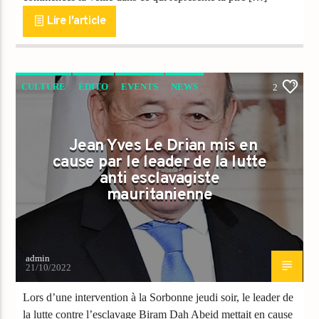
Lire l'article
CULTURE
ÉDITO
EVENTS
NEWS
2
PEOPLE
RÉGIONS
Jean Yves Le Drian mis en
cause par le leader de la lutte
anti esclavagiste
mauritanienne
admin
21/10/2022
Lors d’une intervention à la Sorbonne jeudi soir, le leader de
la lutte contre l’esclavage Biram Dah Abeid mettait en cause