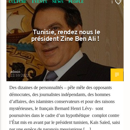
CULTURE
EVENTS
NEWS
PEOPLE
1
TRIBUNE
Tunisie, rendez nous le
président Zine Ben Ali !
admin
22/10/2022
Des dizaines de personnalités – pêle mêle des opposants
démocrates, des journalistes indépendants, des hommes
d’affaires, des islamistes conservateurs et pour des raisons
mystérieuses, le français Bernard Henri Lévy- sont
poursuivies dans le cadre d’un hypothétique complot contre
l’État mis en avant par le président tunisien, Kaïs Saïed, saisi
par une espèce de paranoia messianique […]