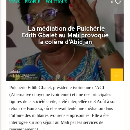
NEWS
PEOPLE
POLITIQUE
0
La médiation de Pulchérie
Edith Gbalet au Mali provoque
la colère d’Abidjan
admin
01/11/2022
Pulchérie Edith Gbalet, présidente ivoirienne d’ACI
(Alternative citoyenne ivoirienne) et une des principales
figures de la société civile, a été interpellée ce 3 Août à son
retour de Bamako, où elle avait tenté une médiation dans
l’affaire des militaires ivoiriens emprisonnés. Elle a été
interrogée sur son séjour au Mali par les services de
renseignement […]