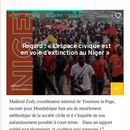
NEWS
PEOPLE
RÉGIONS
SPORT
0
TRIBUNE
Regard : « L’espace civique est
en voie d’extinction au Niger »
admin
13/11/2022
Maikoul Zodi, coordinateur national de Tournons la Page,
raconte pour Mondafrique huit ans de musèlement
méthodique de la société civile et il s’inquiète de son
anéantissement possible à court terme. Dans un rapport
publié tout récemment, la coalition (qui regroupe 17