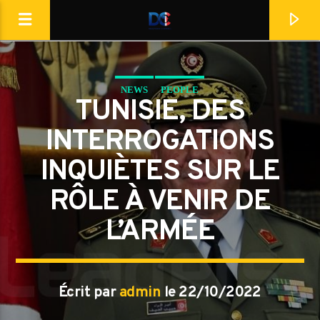
[Il n'y a pas de stations de radio dans la base de données]
NEWS
PEOPLE
TUNISIE, DES
INTERROGATIONS
INQUIÈTES SUR LE
RÔLE À VENIR DE
L’ARMÉE
Écrit par
admin
le 22/10/2022