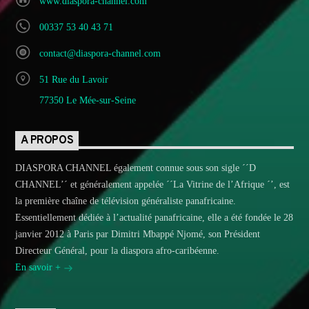
www.diaspora-channel.com
00337 53 40 43 71
contact@diaspora-channel.com
51 Rue du Lavoir
77350 Le Mée-sur-Seine
A PROPOS
DIASPORA CHANNEL également connue sous son sigle ´´D
CHANNEL’´ et généralement appelée ´´La Vitrine de l’Afrique ´’, est
la première chaîne de télévision généraliste panafricaine.
Essentiellement dédiée à l’actualité panafricaine, elle a été fondée le 28
janvier 2012 à Paris par Dimitri Mbappé Njomé, son Président
Directeur Général, pour la diaspora afro-caribéenne.
En savoir +