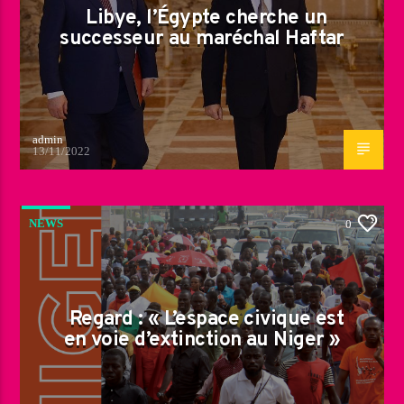
Libye, l’Égypte cherche un
successeur au maréchal Haftar
admin
13/11/2022
NEWS
0
Regard : « L’espace civique est
en voie d’extinction au Niger »