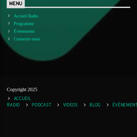
MENU
Accueil Radio
Programme
Événements
Contactez-nous
Copyright 2025
ACCUEIL
RADIO
PODCAST
VIDEOS
BLOG
ÉVÉNEMEN