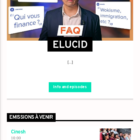
ELUCID
[...]
Info and episodes
EMISSIONS À VENIR
Cinosh
10:00