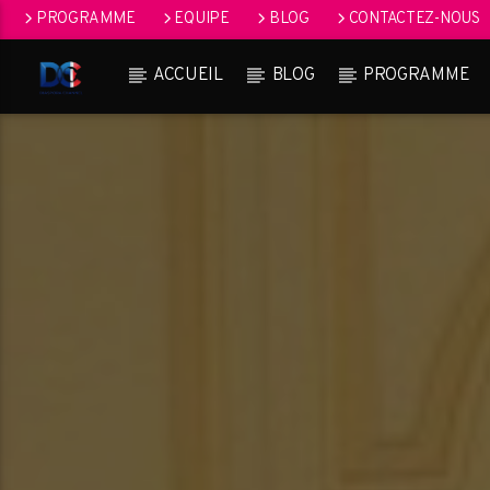
PROGRAMME
EQUIPE
BLOG
CONTACTEZ-NOUS
ACCUEIL
BLOG
PROGRAMME
[Il n'y a pas de stations de radio dans la base de données]