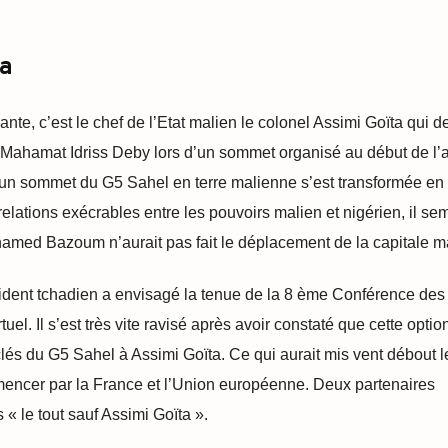
ta
nte, c’est le chef de l’Etat malien le colonel Assimi Goïta qui de
Mahamat Idriss Deby lors d’un sommet organisé au début de l’
un sommet du G5 Sahel en terre malienne s’est transformée en
elations exécrables entre les pouvoirs malien et nigérien, il sem
hamed Bazoum n’aurait pas fait le déplacement de la capitale m
sident tchadien a envisagé la tenue de la 8 ème Conférence des
el. Il s’est très vite ravisé après avoir constaté que cette option
clés du G5 Sahel à Assimi Goïta. Ce qui aurait mis vent débout l
mencer par la France et l’Union européenne. Deux partenaires
 « le tout sauf Assimi Goïta ».