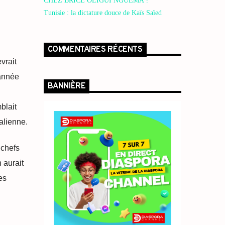
CHEZ BRICE OLIGUI NGUEMA ?
Tunisie : la dictature douce de Kaïs Saïed
COMMENTAIRES RÉCENTS
vrait
année
BANNIÈRE
blait
alienne.
 chefs
 aurait
es