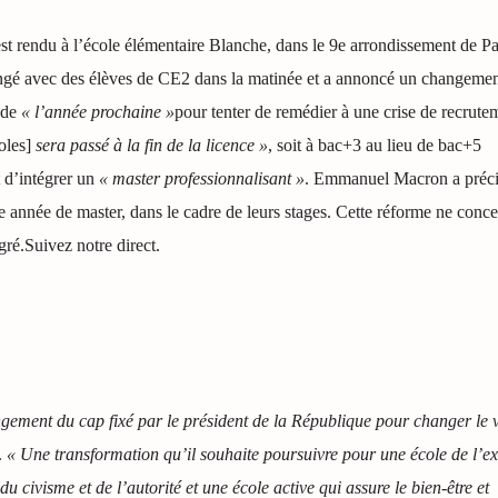
t rendu à l’école élémentaire Blanche, dans le 9e arrondissement de Pa
hangé avec des élèves de CE2 dans la matinée et a annoncé un changemen
r de
« l’année prochaine »
pour tenter de remédier à une crise de recrute
oles]
sera passé à la fin de la licence »
, soit à bac+3 au lieu de bac+5
t d’intégrer un
« master professionnalisant »
. E
mmanuel Macron a préci
e année de master, dans le cadre de leurs stages. Cette réforme ne conce
gré.
Suivez notre direct.
ngement du cap fixé par le président de la République pour changer le 
.
« Une transformation qu’il souhaite poursuivre pour une école de l’e
u civisme et de l’autorité et une école active qui assure le bien-être et