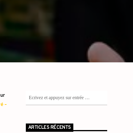
our
é –
ARTICLES RÉCENTS