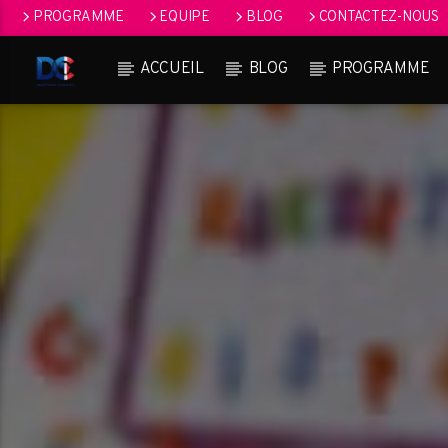
PROGRAMME
EQUIPE
BLOG
CONTACTEZ-NOUS
ACCUEIL
BLOG
PROGRAMME
[Il n'y a pas de stations de radio dans la base de données]