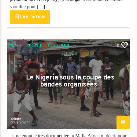
saoudite pour […]
Lire l'article
NEWS
PEOPLE
POLITIQUE
0
Le Nigeria sous la coupe des
bandes organisées
admin
22/10/2022
Une enquête très documentée, « Mafia Africa », décrit pour