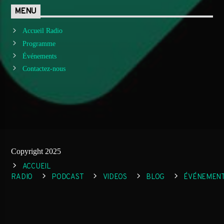
MENU
Accueil Radio
Programme
Événements
Contactez-nous
Copyright 2025
ACCUEIL
RADIO
PODCAST
VIDEOS
BLOG
ÉVÉNEMEN