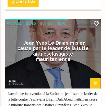
Lire l'article
CULTURE
ÉDITO
EVENTS
NEWS
2
PEOPLE
RÉGIONS
Jean Yves Le Drian mis en
cause par le leader de la lutte
anti esclavagiste
mauritanienne
admin
21/10/2022
Lors d’une intervention à la Sorbonne jeudi soir, le leader de
la lutte contre l’esclavage Biram Dah Abeid mettait en cause
le ministre français des Affaires Etrangères, Jean Yves Le