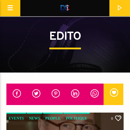
[Il n'y a pas de stations de radio dans la base de données]
EDITO
EVENTS
NEWS
PEOPLE
POLITIQUE
0