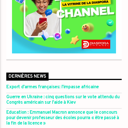
DERNIÈRES NEWS
Export d’armes françaises: l’impasse africaine
Guerre en Ukraine : cinq questions sur le vote attendu du
Congrès américain sur l’aide à Kiev
Education : Emmanuel Macron annonce que le concours
pour devenir professeur des écoles pourra « être passé à
la fin de la licence »