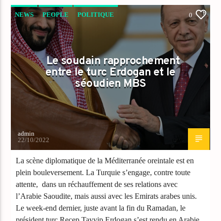
NEWS
PEOPLE
POLITIQUE
0
Le soudain rapprochement
entre le turc Erdogan et le
séoudien MBS
admin
22/10/2022
La scène diplomatique de la Méditerranée oreintale est en
plein bouleversement. La Turquie s’engage, contre toute
attente, dans un réchauffement de ses relations avec
l’Arabie Saoudite, mais aussi avec les Emirats arabes unis.
Le week-end dernier, juste avant la fin du Ramadan, le
président turc Recep Tayyip Erdogan s’est rendu en Arabie