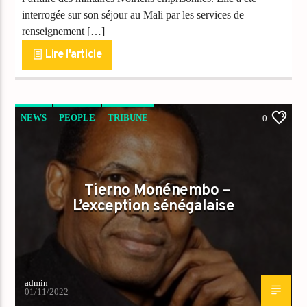
interrogée sur son séjour au Mali par les services de
renseignement […]
Lire l'article
NEWS
PEOPLE
TRIBUNE
0
Tierno Monénembo –
L’exception sénégalaise
admin
01/11/2022