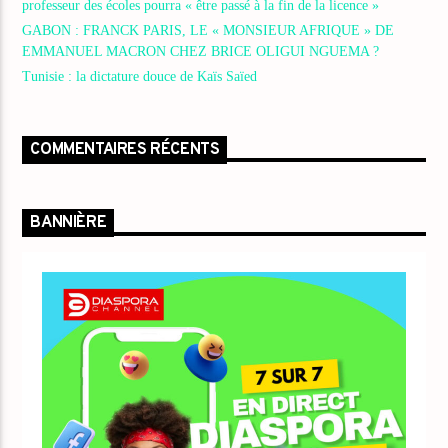
professeur des écoles pourra « être passé à la fin de la licence »
GABON : FRANCK PARIS, LE « MONSIEUR AFRIQUE » DE
EMMANUEL MACRON CHEZ BRICE OLIGUI NGUEMA ?
Tunisie : la dictature douce de Kaïs Saïed
COMMENTAIRES RÉCENTS
BANNIÈRE