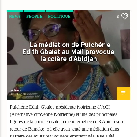
NEWS
PEOPLE
POLITIQUE
0
La médiation de Pulchérie
Edith Gbalet au Mali provoque
la colère d’Abidjan
admin
01/11/2022
Pulchérie Edith Gbalet, présidente ivoirienne d’ACI
(Alternative citoyenne ivoirienne) et une des principales
figures de la société civile, a été interpellée ce 3 Août à son
retour de Bamako, où elle avait tenté une médiation dans
l’affaire des militaires ivoiriens emprisonnés. Elle a été