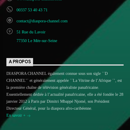
00337 53 40 43 71
contact@diaspora-channel.com
51 Rue du Lavoir
77350 Le Mée-sur-Seine
A PROPOS
DIASPORA CHANNEL également connue sous son sigle ´´D
CHANNEL’´ et généralement appelée ´´La Vitrine de l’Afrique ´’, est
la première chaîne de télévision généraliste panafricaine.
Essentiellement dédiée à l’actualité panafricaine, elle a été fondée le 28
janvier 2012 à Paris par Dimitri Mbappé Njomé, son Président
Directeur Général, pour la diaspora afro-caribéenne.
En savoir +