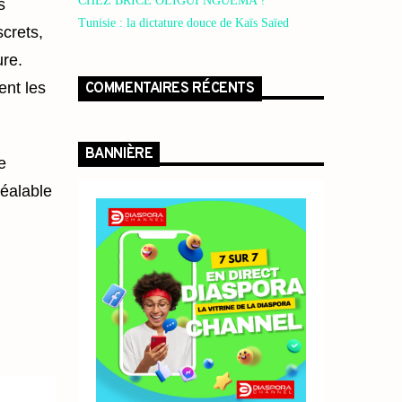
CHEZ BRICE OLIGUI NGUEMA ?
s
Tunisie : la dictature douce de Kaïs Saïed
crets,
ure.
ent les
COMMENTAIRES RÉCENTS
BANNIÈRE
e
réalable