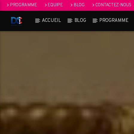
PROGRAMME
EQUIPE
BLOG
CONTACTEZ-NOUS
ACCUEIL
BLOG
PROGRAMME
[Il n'y a pas de stations de radio dans la base de données]