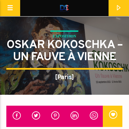
[Il n'y a pas de stations de radio dans la base de données]
EXPOSITION
OSKAR KOKOSCHKA –
UN FAUVE À VIENNE
[Paris]