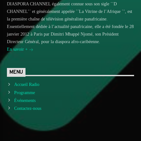
DIASPORA CHANNEL également connue sous son sigle ´´D
CHANNEL’´ et généralement appelée ´´La Vitrine de l’Afrique ´’, est
la première chaîne de télévision généraliste panafricaine.
Essentiellement dédiée à l’actualité panafricaine, elle a été fondée le 28
janvier 2012 à Paris par Dimitri Mbappé Njomé, son Président
Directeur Général, pour la diaspora afro-caribéenne.
En savoir +
MENU
Accueil Radio
Programme
Événements
Contactez-nous