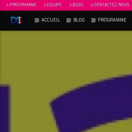
PROGRAMME
EQUIPE
BLOG
CONTACTEZ-NOUS
ACCUEIL
BLOG
PROGRAMME
[Il n'y a pas de stations de radio dans la base de données]