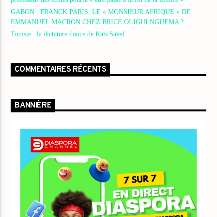
GABON : FRANCK PARIS, LE « MONSIEUR AFRIQUE » DE
EMMANUEL MACRON CHEZ BRICE OLIGUI NGUEMA ?
Tunisie : la dictature douce de Kaïs Saïed
COMMENTAIRES RÉCENTS
BANNIÈRE