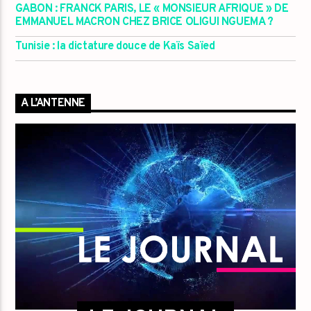
GABON : FRANCK PARIS, LE « MONSIEUR AFRIQUE » DE
EMMANUEL MACRON CHEZ BRICE OLIGUI NGUEMA ?
Tunisie : la dictature douce de Kaïs Saïed
A L’ANTENNE