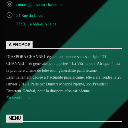
contact@diaspora-channel.com
51 Rue du Lavoir
77350 Le Mée-sur-Seine
A PROPOS
DIASPORA CHANNEL également connue sous son sigle ´´D
CHANNEL’´ et généralement appelée ´´La Vitrine de l’Afrique ´’, est
la première chaîne de télévision généraliste panafricaine.
Essentiellement dédiée à l’actualité panafricaine, elle a été fondée le 28
janvier 2012 à Paris par Dimitri Mbappé Njomé, son Président
Directeur Général, pour la diaspora afro-caribéenne.
En savoir +
MENU