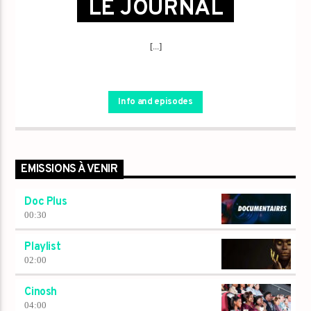
LE JOURNAL
[...]
Info and episodes
EMISSIONS À VENIR
Doc Plus
00:30
Playlist
02:00
Cinosh
04:00