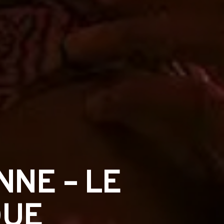
NE – LE
QUE