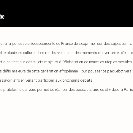
t à la jeunesse afrodescendente de France de s’exprimer sur des sujets centraux
ntre plusieurs cultures. Les rendez-vous sont des moments d’ouverture et d’échan
et discutent sur des sujets majeurs à l'élaboration de nouvelles utopies sociales. 
des défis majeurs de cette génération afropéenne. Pour pousser ce paquebot vers l
 le savoir afro en venant participer aux prochains débats. 
une plateforme qui vous permet de réaliser des podcasts audios et vidéos à Paris e