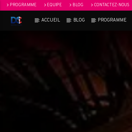
PROGRAMME
EQUIPE
BLOG
CONTACTEZ-NOUS
ACCUEIL
BLOG
PROGRAMME
[Il n'y a pas de stations de radio dans la base de données]