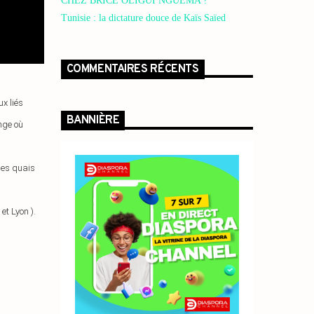
CHEZ BRICE OLIGUI NGUEMA ?
Tunisie : la dictature douce de Kaïs Saïed
COMMENTAIRES RÉCENTS
 liés 

BANNIÈRE
ge où 



es quais

t Lyon ). 