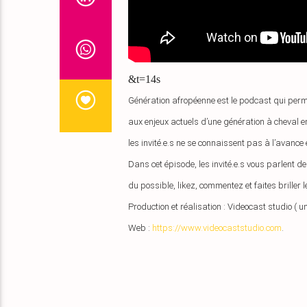
&t=14s
Génération afropéenne est le podcast qui perme
aux enjeux actuels d’une génération à cheval e
les invité.e.s ne se connaissent pas à l’avance 
Dans cet épisode, les invité.e.s vous parlent 
du possible, likez, commentez et faites briller
Production et réalisation : Videocast studio ( 
Web : 
https://www.videocaststudio.com
. 