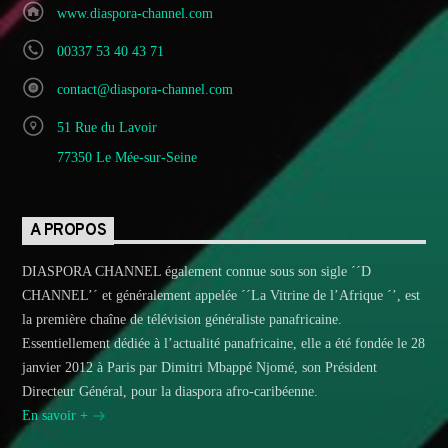
www.diaspora-channel.com
00337 53 40 43 71
contact@diaspora-channel.com
51 Rue du Lavoir
77350 Le Mée-sur-Seine
A PROPOS
DIASPORA CHANNEL également connue sous son sigle ´´D
CHANNEL’´ et généralement appelée ´´La Vitrine de l’Afrique ´’, est
la première chaîne de télévision généraliste panafricaine.
Essentiellement dédiée à l’actualité panafricaine, elle a été fondée le 28
janvier 2012 à Paris par Dimitri Mbappé Njomé, son Président
Directeur Général, pour la diaspora afro-caribéenne.
En savoir +