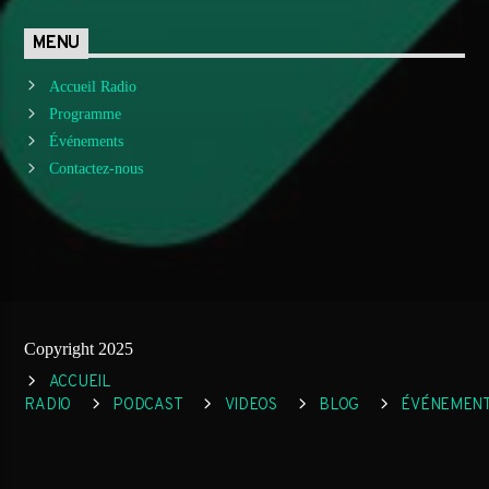
MENU
Accueil Radio
Programme
Événements
Contactez-nous
Copyright 2025
ACCUEIL
RADIO
PODCAST
VIDEOS
BLOG
ÉVÉNEMEN